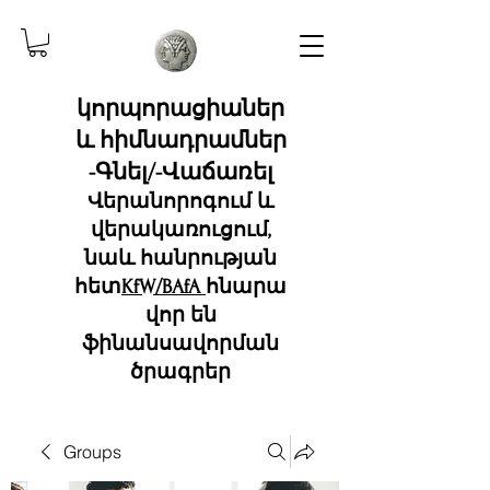
կորպորացիաներ
և հիմնադրամներ
-Գնել/-Վաճառել
Վերանորոգում և
վերակառուցում,
նաև հանրության
հետ
KfW/BAfA
հնարա
վոր են
ֆինանսավորման
ծրագրեր
Groups