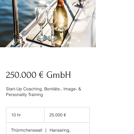
250.000 € GmbH
Start-Up Coaching, Bonitäts-, Image- &
Personality Training
25.000
€
10 hr
1
25.000 €
0
h
Thürmchenswall
|
Hansaring,
r